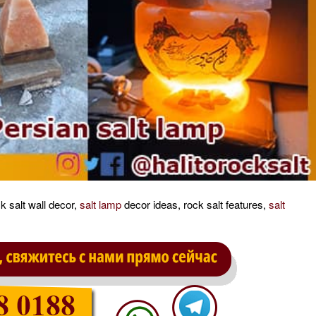
k salt wall decor,
salt lamp
decor ideas, rock salt features,
salt