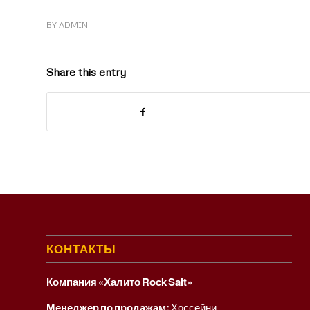
BY
ADMIN
Share this entry
КОНТАКТЫ
Компания «Халито Rock Salt»
Менеджер по продажам:
Хоссейни