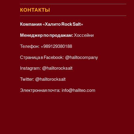
КОНТАКТЫ
Компания «Халито Rock Salt»
Менеджер по продажам:
Хоссейни
Телефон:
+989129380188
Страница в Facebook:
@halitocompany
Instagram:
@halitorocksalt
Twitter:
@halitorocksalt
Электронная почта:
info@haliteo.com