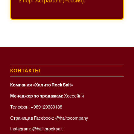
в порт Астрахань (Россия).
КОНТАКТЫ
Компания «Халито Rock Salt»
Менеджер по продажам:
Хоссейни
Телефон:
+989129380188
Страница в Facebook:
@halitocompany
Instagram:
@halitorocksalt