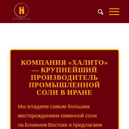
КОМПАНИЯ «ХАЛИТО»
— КРУПНЕЙШИЙ
ПРОИЗВОДИТЕЛЬ
ПРОМЫШЛЕННОЙ
СОЛИ В ИРАНЕ
Мы владеем самым большим
месторождением каменной соли
на Ближнем Востоке и предлагаем